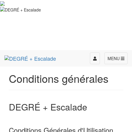
Toggle
MENU
navigation
Conditions générales
DEGRÉ + Escalade
Conditions Générales d'Utilisation